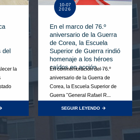
10-07
2026
ca
En el marco del 76.º
aniversario de la Guerra
de Corea, la Escuela
 del
Superior de Guerra rindió
homenaje a los héroes
caídos en acción ...
lecer la
En conmemoración del 76.º
s
aniversario de la Guerra de
Estado
Corea, la Escuela Superior de
Guerra "General Rafael R...
SEGUIR LEYENDO