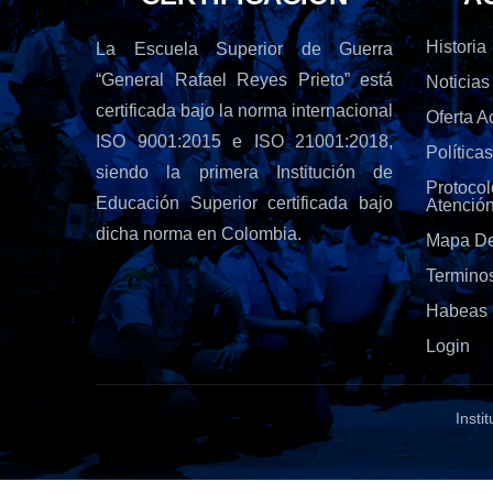
Historia
La Escuela Superior de Guerra
“General Rafael Reyes Prieto” está
Noticias
certificada bajo la norma internacional
Oferta 
ISO 9001:2015 e ISO 21001:2018,
Política
siendo la primera Institución de
Protoc
Educación Superior certificada bajo
Atenció
dicha norma en Colombia.
Mapa De
Termino
Habeas 
Login
Insti