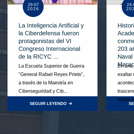
29-07
24-
2026
20
La Inteligencia Artificial y
Histor
la Ciberdefensa fueron
Acade
protagonistas del VI
conme
Congreso Internacional
203 añ
de la RICYC ...
Naval
Maraca
La Escuela Superior de Guerra
En una 
"General Rafael Reyes Prieto",
exaltar
a través de la Maestría en
aconte
Ciberseguridad y Cib...
trascen
militar 
SEGUIR LEYENDO
SE