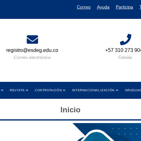
Correo
Ayuda
Participa
+57 310 273 9049
Lun a Vie 08:00 AM A
y de 01:00 PM a 05
Celular
Horario de Atenc
REVISTA
CONTRATACIÓN
INTERNACIONALIZACIÓN
GRADUA
Inicio