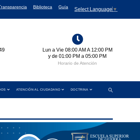
Transparencia
Biblioteca
Guía
Select Language
▼
 12:00 PM
Cra 11 No. 102-50 Bogotá D.C.,
:00 PM
Colombia
ión
Dirección
DOS
ATENCIÓN AL CIUDADANO
DOCTRINA