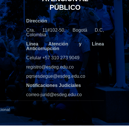
PÚBLICO
Dirección
Cra. 11#102-50, Bogotá D.C,
Colombia
Línea Atención y Línea
Anticorrupción
Celular +57 310 273 9049
registro@esdeg.edu.co
pqrsesdegue@esdeg.edu.co
Notificaciones Judiciales
correo-jurid@esdeg.edu.co
cional