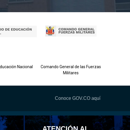
Ejército 
Educación Nacional
Comando General de las Fuerzas
Militares
Conoce GOV.CO aquí
ATENCIÓN AL