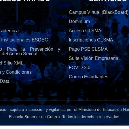
Campus Virtual (BlackBoard)
Dominium
Académica
Acceso CLSMA
s Institucionales ESDEG
Inscripciones CLSMA
olo Para la Prevención y
Pago PSE CLSMA
n del Acoso Sexual
Suite Visión Empresarial
l Sitio XML
FOVID 2.0
s y Condiciones
Correo Estudiantes
Data
tución sujeta a inspección y vigilancia por el Ministerio de Educación Na
Escuela Superior de Guerra
. Todos los derechos reservados.