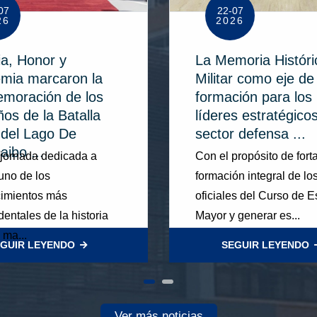
07
22-07
26
2026
ia, Honor y
La Memoria Históri
mia marcaron la
Militar como eje de
moración de los
formación para los
os de la Batalla
líderes estratégicos
 del Lago De
sector defensa ...
ibo ...
jornada dedicada a
Con el propósito de forta
 uno de los
formación integral de lo
cimientos más
oficiales del Curso de 
dentales de la historia
Mayor y generar es...
y ma...
GUIR LEYENDO
SEGUIR LEYENDO
Ver más noticias