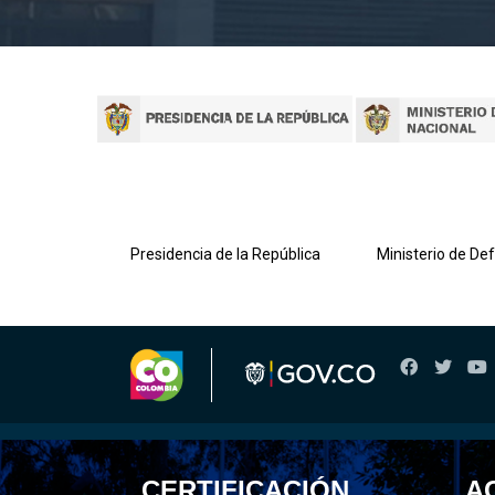
lombiana
Presidencia de la República
Ministerio de De
CERTIFICACIÓN
A