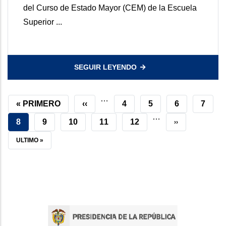
del Curso de Estado Mayor (CEM) de la Escuela
Superior ...
SEGUIR LEYENDO
…
PRIMERA
« PRIMERO
PÁGINA
‹‹
GRADUADOS
4
GRADUADOS
5
GRADUADO
6
GRAD
7
…
PÁGINA
ANTERIOR
DESTACADOS
DESTACADOS
DESTACAD
DEST
PÁGINA
8
GRADUADOS
9
GRADUADOS
10
GRADUADOS
11
GRADUADOS
12
SIGUIENTE
››
ACTUAL
DESTACADOS
DESTACADOS
DESTACADOS
DESTACADOS
PÁGINA
ÚLTIMA
ULTIMO »
PÁGINA