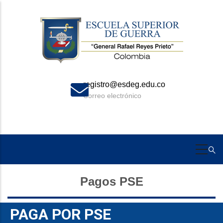
Skip
to
main
content
.co
+57 310 273 9049
Celular
Pagos PSE
PAGA POR PSE