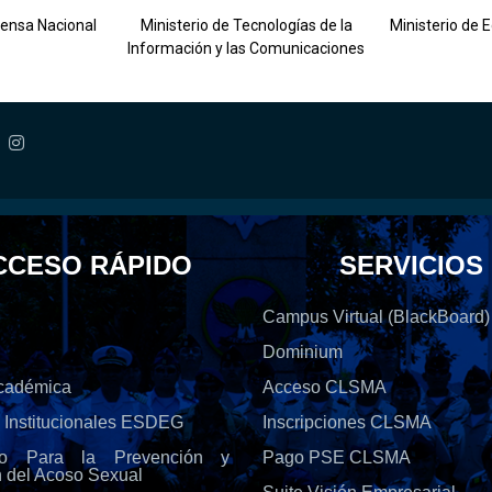
fensa Nacional
Ministerio de Tecnologías de la
Ministerio de 
Información y las Comunicaciones
CCESO RÁPIDO
SERVICIOS
Campus Virtual (BlackBoard)
Dominium
Académica
Acceso CLSMA
s Institucionales ESDEG
Inscripciones CLSMA
olo Para la Prevención y
Pago PSE CLSMA
n del Acoso Sexual