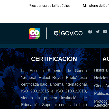
lombiana
Presidencia de la República
Ministerio de De
CERTIFICACIÓN
A
Historia
La Escuela Superior de Guerra
“General Rafael Reyes Prieto” está
Noticias
certificada bajo la norma internacional
Oferta 
ISO 9001:2015 e ISO 21001:2018,
Política
siendo la primera Institución de
Protoc
Educación Superior certificada bajo
Atenció