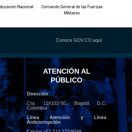
Ejército 
Educación Nacional
Comando General de las Fuerzas
Militares
Conoce GOV.CO aquí
ATENCIÓN AL
PÚBLICO
Dirección
Cra. 11#102-50, Bogotá D.C,
Colombia
Línea Atención y Línea
Anticorrupción
Celular +57 310 273 9049