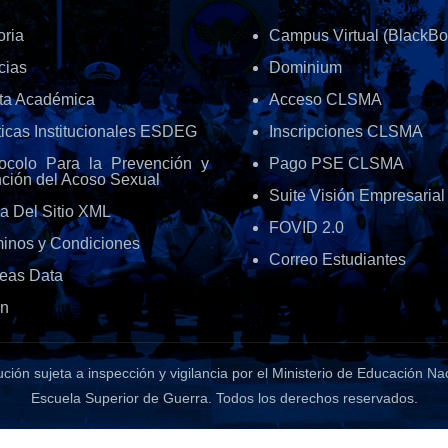
oria
Campus Virtual (BlackBo
cias
Dominium
rta Académica
Acceso CLSMA
ticas Institucionales ESDEG
Inscripciones CLSMA
tocolo Para la Prevención y
Pago PSE CLSMA
ción del Acoso Sexual
Suite Visión Empresarial
a Del Sitio XML
FOVID 2.0
minos y Condiciones
Correo Estudiantes
eas Data
in
tución sujeta a inspección y vigilancia por el Ministerio de Educación Na
Escuela Superior de Guerra
. Todos los derechos reservados.