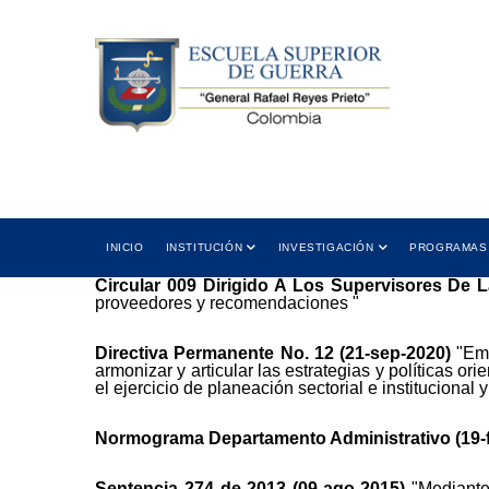
Skip
to
main
content
gotá D.C.,
registro@esdeg.edu.co
Correo electrónico
Main
INICIO
INSTITUCIÓN
INVESTIGACIÓN
PROGRAMAS
navigation
Circular 009 Dirigido A Los Supervisores De
proveedores y recomendaciones "
Directiva Permanente No. 12 (21-sep-2020)
"Emi
armonizar y articular las estrategias y políticas 
el ejercicio de planeación sectorial e institucional 
Normograma Departamento Administrativo (19-
Sentencia 274 de 2013 (09-ago-2015)
"Mediante 