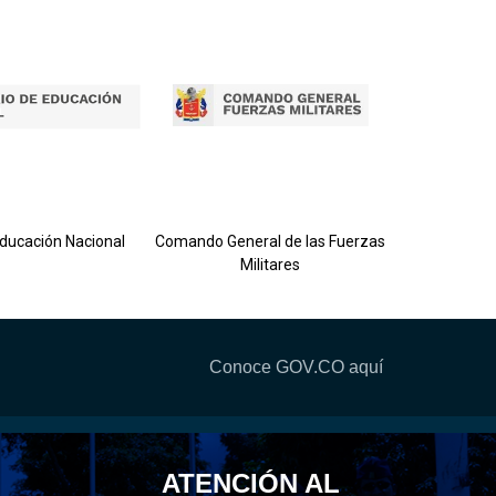
Ejército 
Educación Nacional
Comando General de las Fuerzas
Militares
Conoce GOV.CO aquí
ATENCIÓN AL