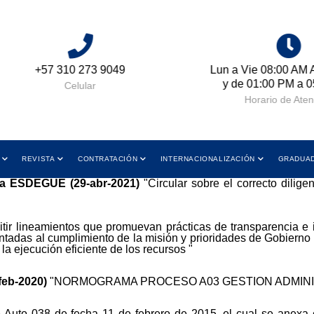
+57 310 273 9049
Lun a Vie 08:00 AM A
y de 01:00 PM a 05
Celular
Horario de Atenc
REVISTA
CONTRATACIÓN
INTERNACIONALIZACIÓN
GRADUA
 La ESDEGUE (29-abr-2021)
"Circular sobre el correcto dilig
tir lineamientos que promuevan prácticas de transparencia e i
orientadas al cumplimiento de la misión y prioridades de Gobiern
y la ejecución eficiente de los recursos "
feb-2020)
"NORMOGRAMA PROCESO A03 GESTIÓN ADMINI
Auto 038 de fecha 11 de febrero de 2015, el cual se anexa en 