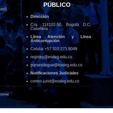
PÚBLICO
ard)
Dirección
Cra. 11#102-50, Bogotá D.C,
Colombia
Línea Atención y Línea
Anticorrupción
Celular +57 310 273 9049
registro@esdeg.edu.co
pqrsesdegue@esdeg.edu.co
Notificaciones Judiciales
correo-jurid@esdeg.edu.co
cional