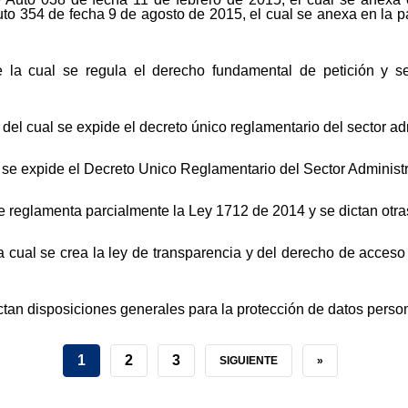
o 354 de fecha 9 de agosto de 2015, el cual se anexa en la parte
la cual se regula el derecho fundamental de petición y se 
del cual se expide el decreto único reglamentario del sector ad
 se expide el Decreto Único Reglamentario del Sector Administ
e reglamenta parcialmente la Ley 1712 de 2014 y se dictan otra
 cual se crea la ley de transparencia y del derecho de acceso 
ictan disposiciones generales para la protección de datos perso
CURRENT
1
PAGE
2
PAGE
3
NEXT
SIGUIENTE
LAST
»
PAGE
PAGE
PAGE