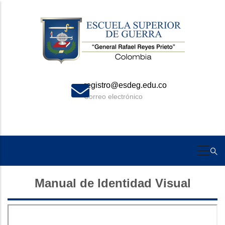
Skip
to
main
content
registro@esdeg.edu.co
Correo electrónico
Manual de Identidad Visual