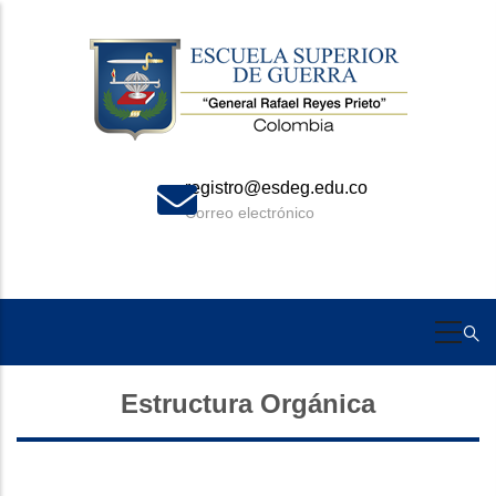
Skip
to
main
content
registro@esdeg.edu.co
Correo electrónico
Estructura Orgánica