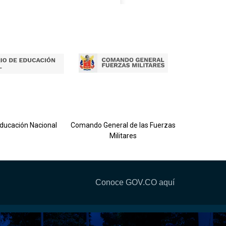
Ejército 
Educación Nacional
Comando General de las Fuerzas
Militares
Conoce GOV.CO aquí