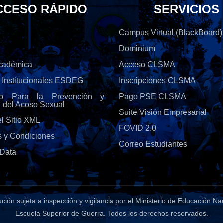
CCESO RÁPIDO
SERVICIOS
Campus Virtual (BlackBoard)
Dominium
Académica
Acceso CLSMA
s Institucionales ESDEG
Inscripciones CLSMA
olo Para la Prevención y
Pago PSE CLSMA
n del Acoso Sexual
Suite Visión Empresarial
l Sitio XML
FOVID 2.0
s y Condiciones
Correo Estudiantes
Data
tución sujeta a inspección y vigilancia por el Ministerio de Educación Na
Escuela Superior de Guerra
. Todos los derechos reservados.