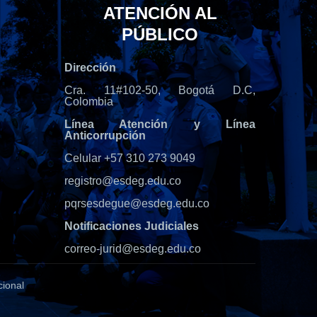
ATENCIÓN AL
PÚBLICO
Dirección
Cra. 11#102-50, Bogotá D.C,
Colombia
Línea Atención y Línea
Anticorrupción
Celular +57 310 273 9049
registro@esdeg.edu.co
pqrsesdegue@esdeg.edu.co
Notificaciones Judiciales
correo-jurid@esdeg.edu.co
cional