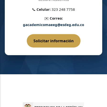
📞
Celular:
323 248 7758
✉️
Correo:
gacademicomaeeg@esdeg.edu.co
Solicitar información