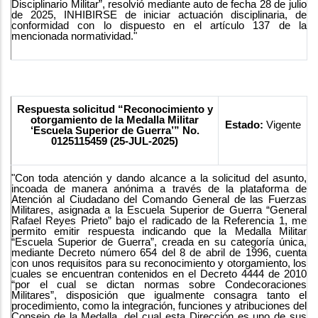
Disciplinario Militar”, resolvió mediante auto de fecha 28 de julio
de 2025, INHIBIRSE de iniciar actuación disciplinaria, de
conformidad con lo dispuesto en el artículo 137 de la
mencionada normatividad."
Respuesta solicitud “Reconocimiento y
otorgamiento de la Medalla Militar
Estado:
Vigente
‘Escuela Superior de Guerra’” No.
0125115459 (25-JUL-2025)
"Con toda atención y dando alcance a la solicitud del asunto,
incoada de manera anónima a través de la plataforma de
Atención al Ciudadano del Comando General de las Fuerzas
Militares, asignada a la Escuela Superior de Guerra “General
Rafael Reyes Prieto” bajo el radicado de la Referencia 1, me
permito emitir respuesta indicando que la Medalla Militar
“Escuela Superior de Guerra”, creada en su categoría única,
mediante Decreto número 654 del 8 de abril de 1996, cuenta
con unos requisitos para su reconocimiento y otorgamiento, los
cuales se encuentran contenidos en el Decreto 4444 de 2010
“por el cual se dictan normas sobre Condecoraciones
Militares”, disposición que igualmente consagra tanto el
procedimiento, como la integración, funciones y atribuciones del
Consejo de la Medalla, del cual esta Dirección es uno de sus