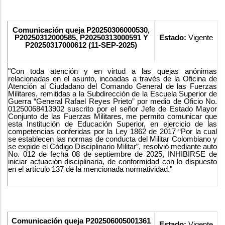
Comunicación queja P20250306000530,
P20250312000585, P20250313000591 Y
Estado:
Vigente
P20250317000612 (11-SEP-2025)
"Con toda atención y en virtud a las quejas anónimas
relacionadas en el asunto, incoadas a través de la Oficina de
Atención al Ciudadano del Comando General de las Fuerzas
Militares, remitidas a la Subdirección de la Escuela Superior de
Guerra “General Rafael Reyes Prieto” por medio de Oficio No.
01250068413902 suscrito por el señor Jefe de Estado Mayor
Conjunto de las Fuerzas Militares, me permito comunicar que
esta Institución de Educación Superior, en ejercicio de las
competencias conferidas por la Ley 1862 de 2017 “Por la cual
se establecen las normas de conducta del Militar Colombiano y
se expide el Código Disciplinario Militar”, resolvió mediante auto
No. 012 de fecha 08 de septiembre de 2025, INHIBIRSE de
iniciar actuación disciplinaria, de conformidad con lo dispuesto
en el artículo 137 de la mencionada normatividad."
Comunicación queja P202506005001361
Estado:
Vigente