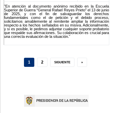
"En atención al documento anónimo recibido en la Escuela
Superior de Guerra “General Rafael Reyes Prieto” el 13 de junio
de 2025, y con el fin de salvaguardar los derechos
fundamentales como el de petición y el debido proceso,
solicitamos amablemente al remitente ampliar la información
respecto a los hechos señalados en su misiva. Adicionalmente,
y si es posible, le pedimos adjuntar cualquier soporte probatorio
que respalde sus afirmaciones. Su colaboración es crucial para
una correcta evaluación de la situación."
CURRENT
1
PAGE
2
NEXT
SIGUIENTE
LAST
»
PAGE
PAGE
PAGE