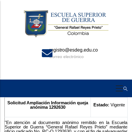
Skip
to
main
content
registro@esdeg.edu.co
Correo electrónico
Solicitud Ampliación Información queja
Estado:
Vigente
anónima 1292630
"En atención al documento anónimo remitido en la Escuela
Superior de Guerra “General Rafael Reyes Prieto” mediante
oficio radicado No. RC-Q 1292630, y con el fin de salvaguardar