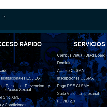
CCESO RÁPIDO
SERVICIOS
Campus Virtual (BlackBoard)
Dominium
Académica
Acceso CLSMA
s Institucionales ESDEG
Inscripciones CLSMA
olo Para la Prevención y
Pago PSE CLSMA
n del Acoso Sexual
Suite Visión Empresarial
l Sitio XML
FOVID 2.0
s y Condiciones