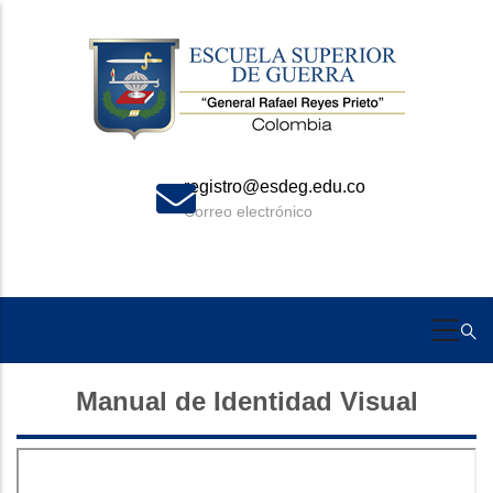
Skip
to
main
content
registro@esdeg.edu.co
Correo electrónico
Manual de Identidad Visual