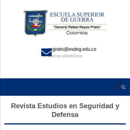
Skip
to
main
content
registro@esdeg.edu.co
Correo electrónico
Revista Estudios en Seguridad y
Defensa