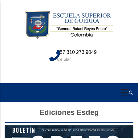
Skip
to
main
content
+57 310 273 9049
Celular
Ediciones Esdeg