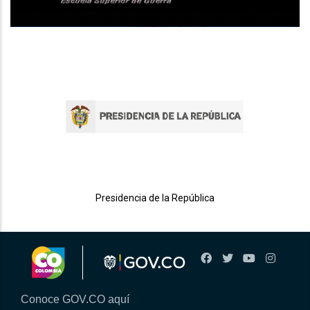
Presidencia de la República
Mi
Conoce GOV.CO aquí