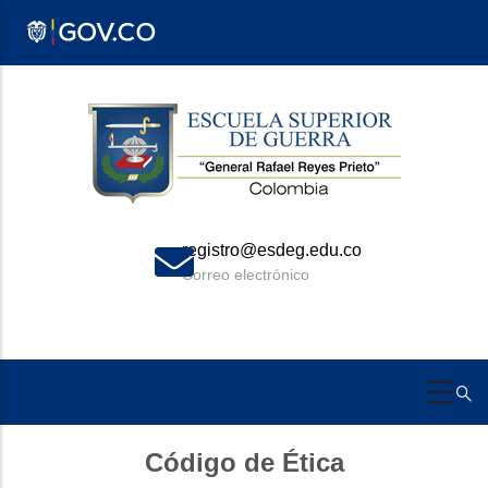
Pasar
al
contenido
principal
registro@esdeg.edu.co
Correo electrónico
Código de Ética