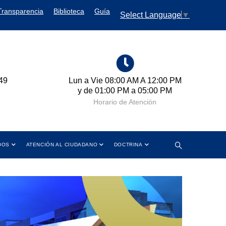
Transparencia
Biblioteca
Guía
Select Language
▼
 12:00 PM
Cra 11 No. 102-50 Bogotá D.C.,
:00 PM
Colombia
ión
Dirección
DOS
ATENCIÓN AL CIUDADANO
DOCTRINA