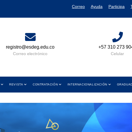
Correo
Ayuda
Participa
+57 310 273 9049
Lun a Vie 08:00 AM A
y de 01:00 PM a 05
Celular
Horario de Atenc
REVISTA
CONTRATACIÓN
INTERNACIONALIZACIÓN
GRADUA