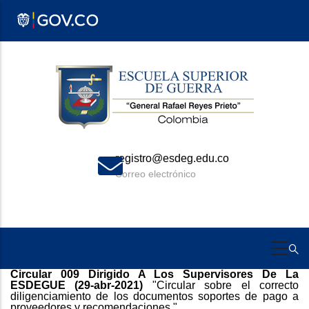
Pasar
al
contenido
principal
registro@esdeg.edu.co
Correo electrónico
Circular 009 Dirigido A Los Supervisores De La
ESDEGUE (29-abr-2021)
"Circular sobre el correcto
diligenciamiento de los documentos soportes de pago a
proveedores y recomendaciones "