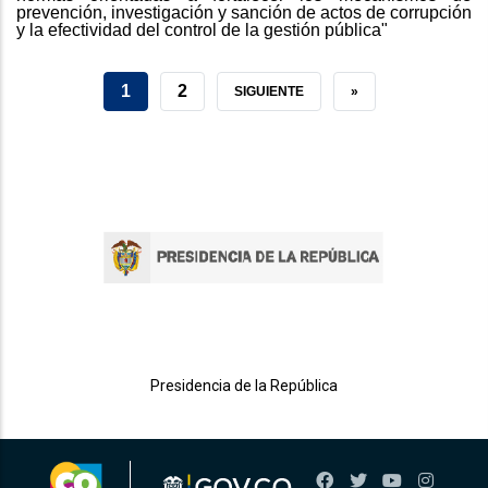
prevención, investigación y sanción de actos de corrupción
y la efectividad del control de la gestión pública"
PÁGINA
1
GRADUADOS
2
SIGUIENTE
SIGUIENTE
ÚLTIMA
»
ACTUAL
DESTACADOS
PÁGINA
PÁGINA
Presidencia de la República