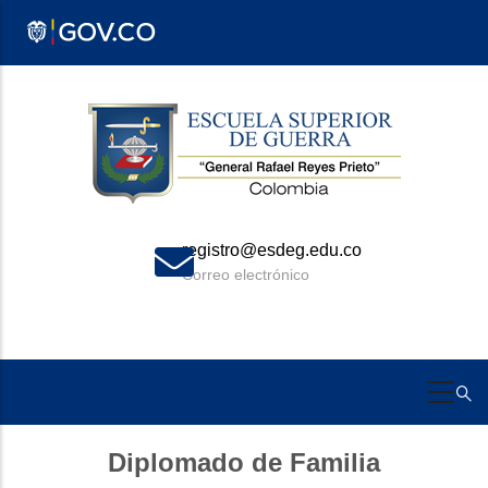
Pasar
al
contenido
principal
registro@esdeg.edu.co
Correo electrónico
Diplomado de Familia