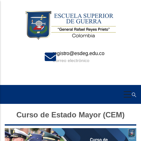
Skip
to
main
content
registro@esdeg.edu.co
Correo electrónico
Curso de Estado Mayor (CEM)