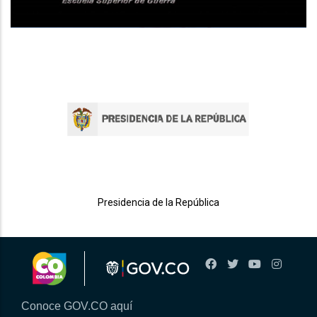
Presidencia de la República
Min
Conoce GOV.CO aquí