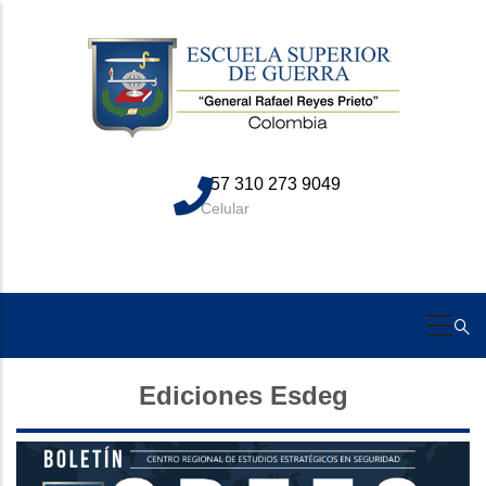
Skip
to
main
content
+57 310 273 9049
Celular
Ediciones Esdeg