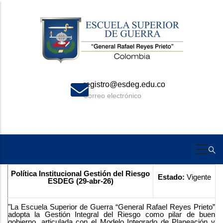
Skip
to
main
content
istro@esdeg.edu.co
+5
eo electrónico
Cel
Política Institucional Gestión del Riesgo
Estado:
Vigente
ESDEG (29-abr-26)
"La Escuela Superior de Guerra “General Rafael Reyes Prieto”
adopta la Gestión Integral del Riesgo como pilar de buen
gobierno, articulada con el Modelo Integrado de Planeación y