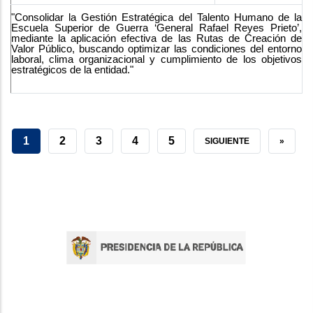
"Consolidar la Gestión Estratégica del Talento Humano de la
Escuela Superior de Guerra ‘General Rafael Reyes Prieto’,
mediante la aplicación efectiva de las Rutas de Creación de
Valor Público, buscando optimizar las condiciones del entorno
laboral, clima organizacional y cumplimiento de los objetivos
estratégicos de la entidad."
CURRENT
1
PAGE
2
PAGE
3
PAGE
4
PAGE
5
NEXT
SIGUIENTE
LAST
»
PAGE
PAGE
PAGE