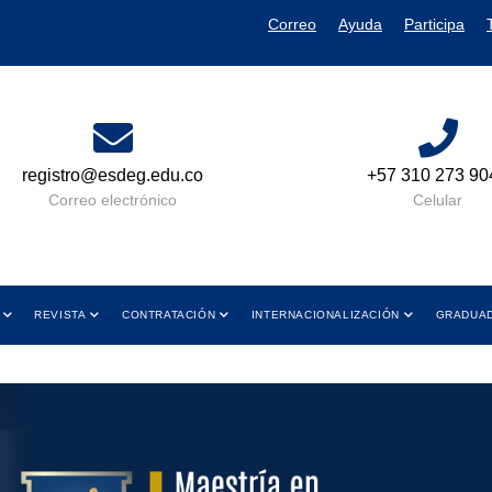
Correo
Ayuda
Participa
+57 310 273 9049
Lun a Vie 08:
y de 01:00 
Celular
Horario 
REVISTA
CONTRATACIÓN
INTERNACIONALIZACIÓN
GRADUA