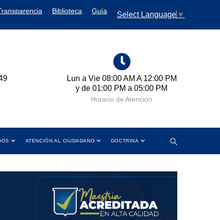
Transparencia
Biblioteca
Guía
Select Language
▼
00 AM A 12:00 PM
Cra 11 No. 102-50 Bogotá D.C.,
PM a 05:00 PM
Colombia
de Atención
Dirección
DOS
ATENCIÓN AL CIUDADANO
DOCTRINA