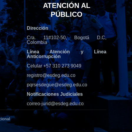
ATENCIÓN AL
PÚBLICO
Dirección
Cra. 11#102-50, Bogotá D.C,
Colombia
Línea Atención y Línea
Anticorrupción
Celular +57 310 273 9049
registro@esdeg.edu.co
pqrsesdegue@esdeg.edu.co
Notificaciones Judiciales
correo-jurid@esdeg.edu.co
cional