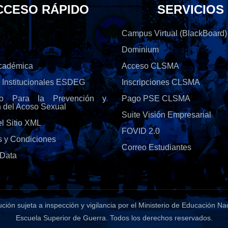
CCESO RÁPIDO
SERVICIOS
Campus Virtual (BlackBoard)
Dominium
Académica
Acceso CLSMA
s Institucionales ESDEG
Inscripciones CLSMA
olo Para la Prevención y
Pago PSE CLSMA
n del Acoso Sexual
Suite Visión Empresarial
l Sitio XML
FOVID 2.0
s y Condiciones
Correo Estudiantes
Data
tución sujeta a inspección y vigilancia por el Ministerio de Educación Na
Escuela Superior de Guerra
. Todos los derechos reservados.