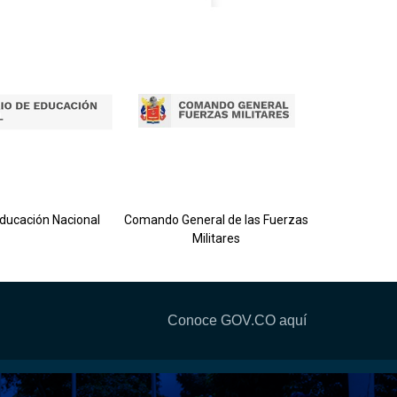
Ejército 
Educación Nacional
Comando General de las Fuerzas
Militares
Conoce GOV.CO aquí