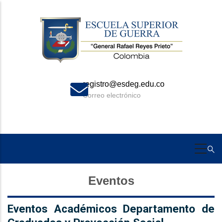
Skip
to
main
content
registro@esdeg.edu.co
Correo electrónico
Eventos
Eventos Académicos Departamento de