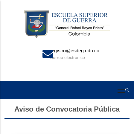
Skip
to
main
content
registro@esdeg.edu.co
Correo electrónico
Aviso de Convocatoria Pública