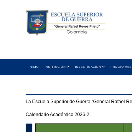
Skip
to
main
content
 12:00 PM
Cra 11 No. 102-50 Bogotá D.C.,
5:00 PM
Colombia
ión
Dirección
Main
INICIO
INSTITUCIÓN
INVESTIGACIÓN
PROGRAMAS
navigation
La Escuela Superior de Guerra “General Rafael Rey
Calendario Académico 2026-2.