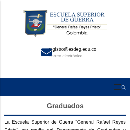
Skip
to
main
content
registro@esdeg.edu.co
Correo electrónico
Graduados
La Escuela Superior de Guerra "General Rafael Reyes