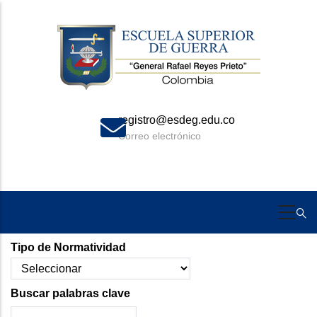
Skip
to
main
content
registro@esdeg.edu.co
Correo electrónico
Tipo de Normatividad
Buscar palabras clave