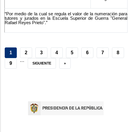
“Por medio de la cual se regula el valor de la numeración para
tutores y jurados en la Escuela Superior de Guerra "General
Rafael Reyes Prieto".”
CURRENT
1
PAGE
2
PAGE
3
PAGE
4
PAGE
5
PAGE
6
PAGE
7
PAGE
8
…
PAGE
PAGE
9
NEXT
SIGUIENTE
LAST
»
PAGE
PAGE