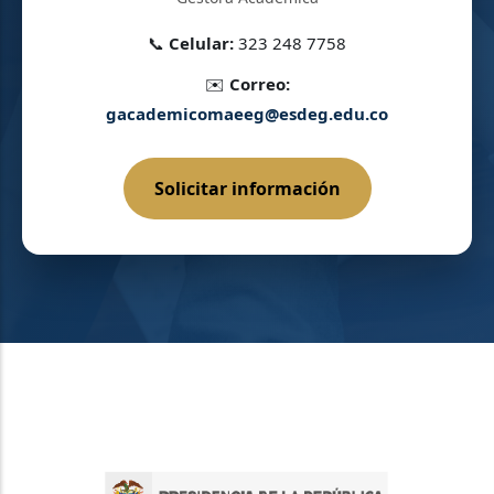
📞
Celular:
323 248 7758
✉️
Correo:
gacademicomaeeg@esdeg.edu.co
Solicitar información