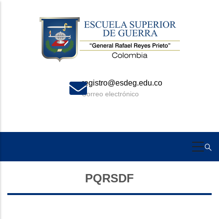
Skip
to
main
content
registro@esdeg.edu.co
Correo electrónico
PQRSDF