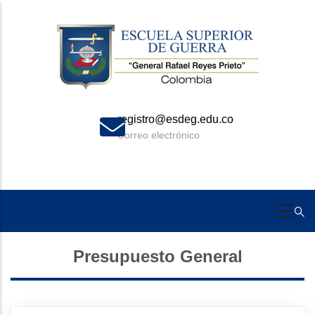
Skip
to
main
content
registro@esdeg.edu.co
Correo electrónico
Presupuesto General