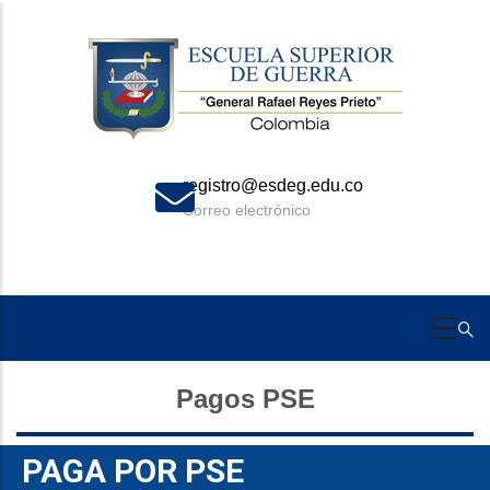
Skip
to
main
content
edu.co
+57 310 273 90
Celular
Pagos PSE
PAGA POR PSE