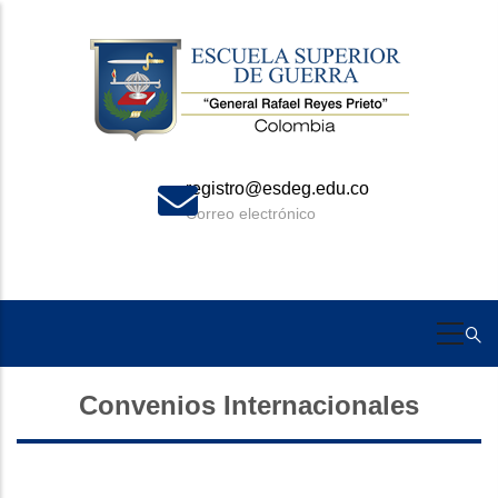
Skip
to
main
content
registro@esdeg.edu.co
Correo electrónico
Convenios Internacionales