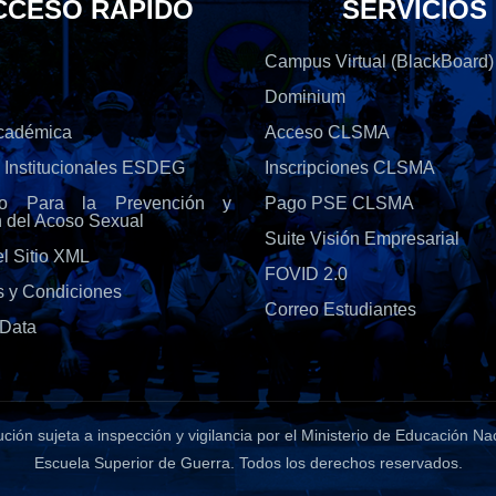
CCESO RÁPIDO
SERVICIOS
Campus Virtual (BlackBoard)
Dominium
Académica
Acceso CLSMA
s Institucionales ESDEG
Inscripciones CLSMA
olo Para la Prevención y
Pago PSE CLSMA
n del Acoso Sexual
Suite Visión Empresarial
l Sitio XML
FOVID 2.0
s y Condiciones
Correo Estudiantes
Data
tución sujeta a inspección y vigilancia por el Ministerio de Educación Na
Escuela Superior de Guerra
. Todos los derechos reservados.