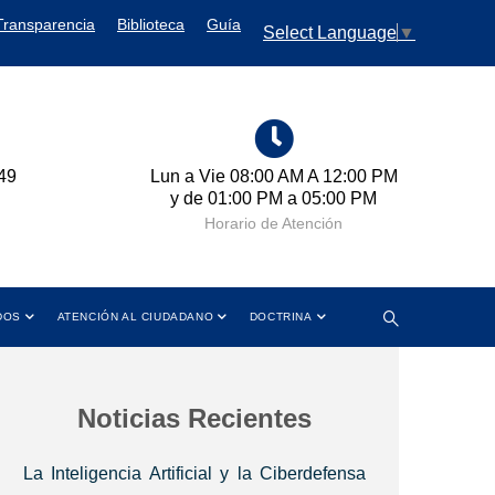
Transparencia
Biblioteca
Guía
Select Language
▼
49
Lun a Vie 08:00 AM A 12:00 PM
Cr
y de 01:00 PM a 05:00 PM
Horario de Atención
DOS
ATENCIÓN AL CIUDADANO
DOCTRINA
Noticias Recientes
La Inteligencia Artificial y la Ciberdefensa