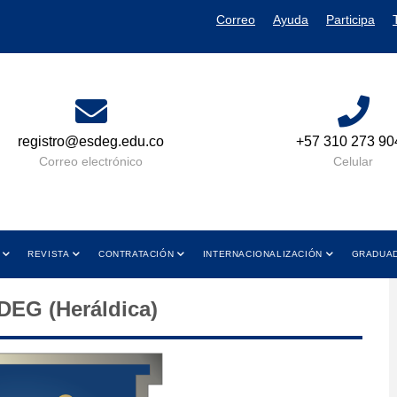
Correo
Ayuda
Participa
registro@esdeg.edu.co
+57 310 273 90
Correo electrónico
Celular
REVISTA
CONTRATACIÓN
INTERNACIONALIZACIÓN
GRADUA
EG (Heráldica)