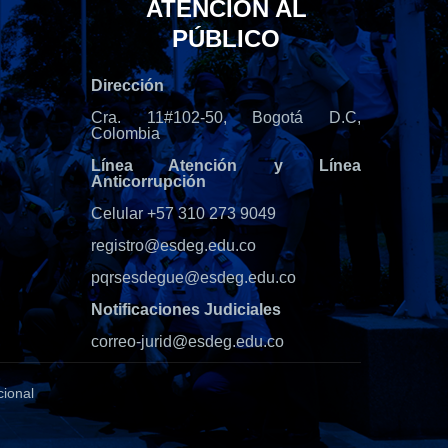
ATENCIÓN AL
PÚBLICO
Dirección
Cra. 11#102-50, Bogotá D.C,
Colombia
Línea Atención y Línea
Anticorrupción
Celular +57 310 273 9049
registro@esdeg.edu.co
pqrsesdegue@esdeg.edu.co
Notificaciones Judiciales
correo-jurid@esdeg.edu.co
cional