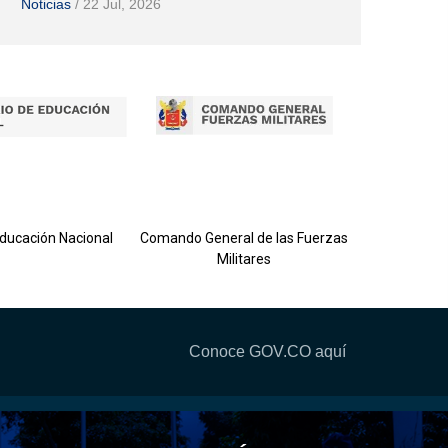
Noticias
/
22 Jul, 2026
Ejército 
Educación Nacional
Comando General de las Fuerzas
Militares
Conoce GOV.CO aquí