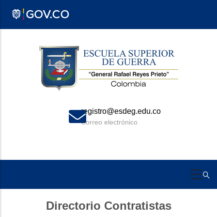
Pasar
al
contenido
principal
registro@esdeg.edu.co
Correo electrónico
Directorio Contratistas