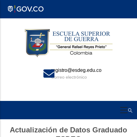
Pasar
al
contenido
principal
registro@esdeg.edu.co
Correo electrónico
Actualización de Datos Graduado