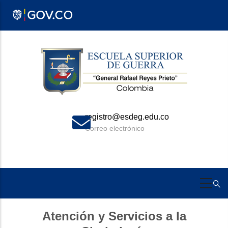
Pasar
al
contenido
principal
registro@esdeg.edu.co
Correo electrónico
Atención y Servicios a la