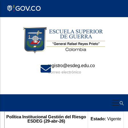
Pasar
al
contenido
principal
registro@esdeg.edu.co
Correo electrónico
Política Institucional Gestión del Riesgo
Estado:
Vigente
ESDEG (29-abr-26)