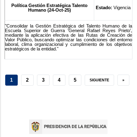
Política Gestión Estratégica Talento
Estado:
Vigencia
Humano (24-Oct-25)
"Consolidar la Gestión Estratégica del Talento Humano de la
Escuela Superior de Guerra ‘General Rafael Reyes Prieto’,
mediante la aplicación efectiva de las Rutas de Creación de
Valor Público, buscando optimizar las condiciones del entorno
laboral, clima organizacional y cumplimiento de los objetivos
estratégicos de la entidad."
PÁGINA
1
GRADUADOS
2
GRADUADOS
3
GRADUADOS
4
GRADUADOS
5
SIGUIENTE
SIGUIENTE
ÚLTIMA
»
ACTUAL
DESTACADOS
DESTACADOS
DESTACADOS
DESTACADOS
PÁGINA
PÁGINA