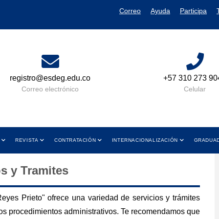
Correo
Ayuda
Participa
registro@esdeg.edu.co
+57 310 273 90
Correo electrónico
Celular
REVISTA
CONTRATACIÓN
INTERNACIONALIZACIÓN
GRADUA
os y Tramites
yes Prieto" ofrece una variedad de servicios y trámites
otros procedimientos administrativos. Te recomendamos que