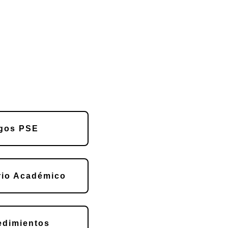
gos PSE
rio Académico
edimientos