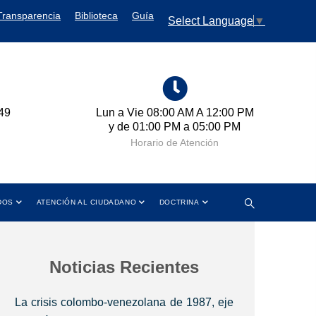
Transparencia
Biblioteca
Guía
Select Language
▼
49
Lun a Vie 08:00 AM A 12:00 PM
Cr
y de 01:00 PM a 05:00 PM
Horario de Atención
DOS
ATENCIÓN AL CIUDADANO
DOCTRINA
Noticias Recientes
La crisis colombo-venezolana de 1987, eje