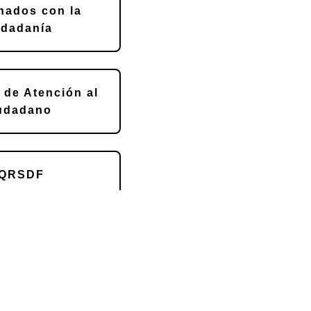
nados con la
udadanía
 de Atención al
udadano
QRSDF