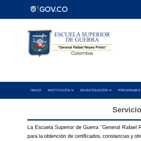
Pasar
al
contenido
principal
 12:00 PM
Cra 11 No. 102-50 Bogotá D.C.,
5:00 PM
Colombia
ión
Dirección
Main
INICIO
INSTITUCIÓN
INVESTIGACIÓN
PROGRAMAS
navigation
Servici
La Escuela Superior de Guerra "General Rafael Re
para la obtención de certificados, constancias y 