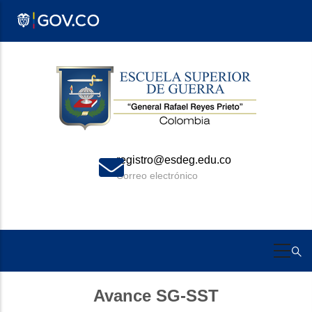
Pasar
al
contenido
principal
registro@esdeg.edu.co
Correo electrónico
Avance SG-SST