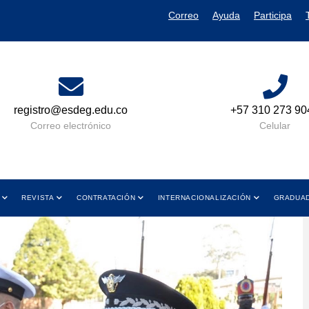
Correo
Ayuda
Participa
+57 310 273 9049
Lun a Vie 08:00 
y de 01:00 PM 
Celular
Horario de A
REVISTA
CONTRATACIÓN
INTERNACIONALIZACIÓN
GRADUA