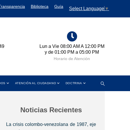
Transparencia
Biblioteca
Guía
Select Language
▼
AM A 12:00 PM
Cra 11 No. 102-50 Bogotá D.C.,
a 05:00 PM
Colombia
tención
Dirección
DOS
ATENCIÓN AL CIUDADANO
DOCTRINA
Noticias Recientes
La crisis colombo-venezolana de 1987, eje