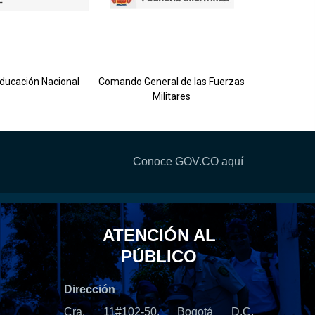
Ejército 
Educación Nacional
Comando General de las Fuerzas
Militares
Conoce GOV.CO aquí
ATENCIÓN AL
PÚBLICO
Dirección
Cra. 11#102-50, Bogotá D.C,