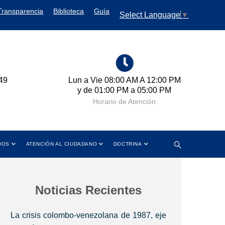
Transparencia
Biblioteca
Guía
Select Language
▼
49
Lun a Vie 08:00 AM A 12:00 PM
Cr
y de 01:00 PM a 05:00 PM
Horario de Atención
DOS
ATENCIÓN AL CIUDADANO
DOCTRINA
Noticias Recientes
La crisis colombo-venezolana de 1987, eje