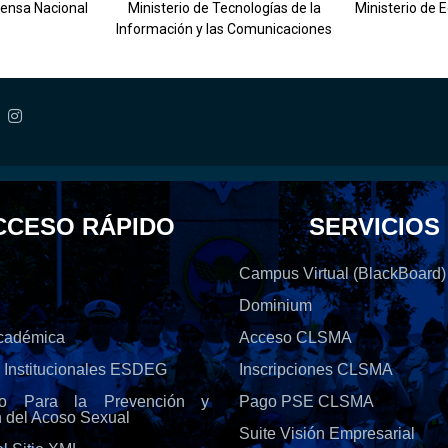
fensa Nacional
Ministerio de Tecnologías de la
Ministerio de 
Información y las Comunicaciones
CCESO RÁPIDO
SERVICIOS
Campus Virtual (BlackBoard)
Dominium
Académica
Acceso CLSMA
s Institucionales ESDEG
Inscripciones CLSMA
olo Para la Prevención y
Pago PSE CLSMA
n del Acoso Sexual
Suite Visión Empresarial