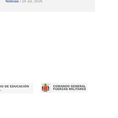
Noticias
/
24 Jul, 2026
Ejército 