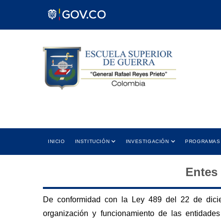
Pasar
al
contenido
principal
 12:00 PM
Cra 11 No. 102-50 Bogotá D.C.,
5:00 PM
Colombia
ión
Dirección
Main
INICIO
INSTITUCIÓN
INVESTIGACIÓN
PROGRAMAS
navigation
Entes 
De conformidad con la Ley 489 del 22 de dicie
organización y funcionamiento de las entidades 