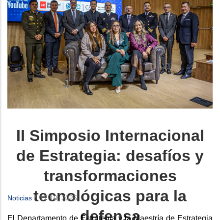
II Simposio Internacional
de Estrategia: desafíos y
transformaciones
tecnológicas para la
Noticias
/
17 10, 2025
defensa
El Departamento de Estrategia y la Maestría de Estrategia