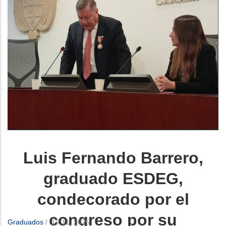
Luis Fernando Barrero,
graduado ESDEG,
condecorado por el
congreso por su
Graduados
/
19 11, 2025