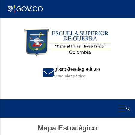
Pasar
al
contenido
principal
registro@esdeg.edu.co
Correo electrónico
Mapa Estratégico