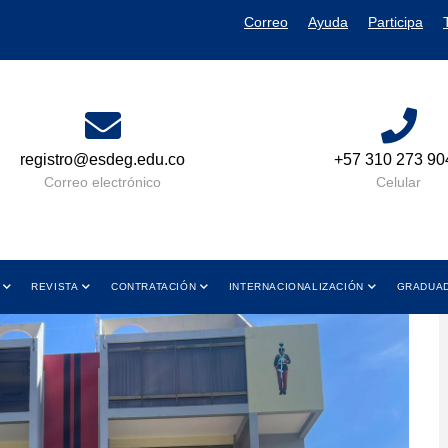
Correo
Ayuda
Participa
+57 310 273 9049
Lun a Vie 08:00 AM A
y de 01:00 PM a 0
Celular
Horario de Atenc
REVISTA
CONTRATACIÓN
INTERNACIONALIZACIÓN
GRADUA