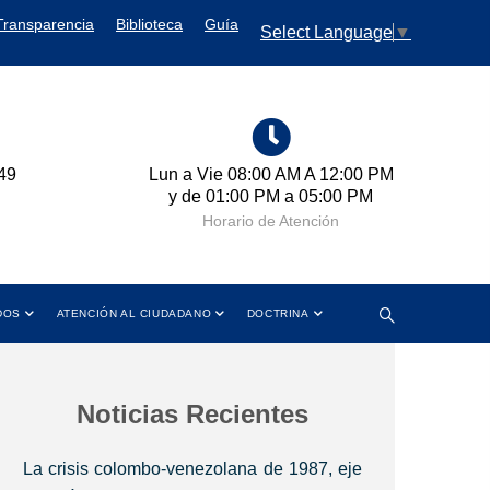
Transparencia
Biblioteca
Guía
Select Language
▼
 12:00 PM
Cra 11 No. 102-50 Bogotá D.C.,
5:00 PM
Colombia
ión
Dirección
DOS
ATENCIÓN AL CIUDADANO
DOCTRINA
Noticias Recientes
La crisis colombo-venezolana de 1987, eje