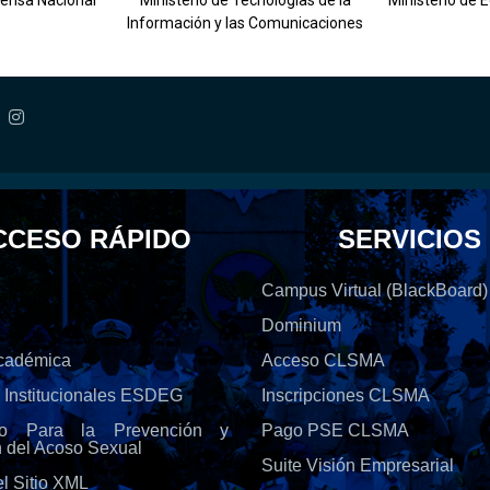
fensa Nacional
Ministerio de Tecnologías de la
Ministerio de 
Información y las Comunicaciones
CCESO RÁPIDO
SERVICIOS
Campus Virtual (BlackBoard)
Dominium
Académica
Acceso CLSMA
s Institucionales ESDEG
Inscripciones CLSMA
olo Para la Prevención y
Pago PSE CLSMA
n del Acoso Sexual
Suite Visión Empresarial
l Sitio XML