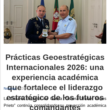
Prácticas Geoestratégicas
Internacionales 2026: una
experiencia académica
que fortalece el liderazgo
Noticias
/
13 05, 2026
estratégico de los futuros
La Escuela Superior de Guerra “General Rafael Reyes
comandantes
Prieto” continúa consolidando su proyección académica