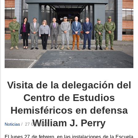
Visita de la delegación del
Centro de Estudios
Hemisféricos en defensa
William J. Perry
Noticias
/
27 02, 2023
El lunes 27 de febrero, en las instalaciones de la Escuela