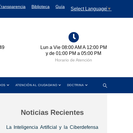
Transparencia
Biblioteca
Guía
Select Language
▼
Lun a Vie 08:00 AM A 12:00 PM
Cra 11 No. 102-
y de 01:00 PM a 05:00 PM
Colo
Horario de Atención
Dire
DOS
ATENCIÓN AL CIUDADANO
DOCTRINA
Noticias Recientes
La Inteligencia Artificial y la Ciberdefensa