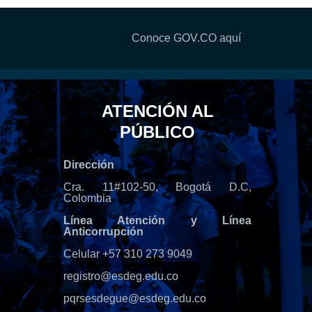
Conoce GOV.CO aquí
ATENCIÓN AL
PÚBLICO
Dirección
Cra. 11#102-50, Bogotá D.C,
Colombia
Línea Atención y Línea
Anticorrupción
Celular +57 310 273 9049
registro@esdeg.edu.co
pqrsesdegue@esdeg.edu.co