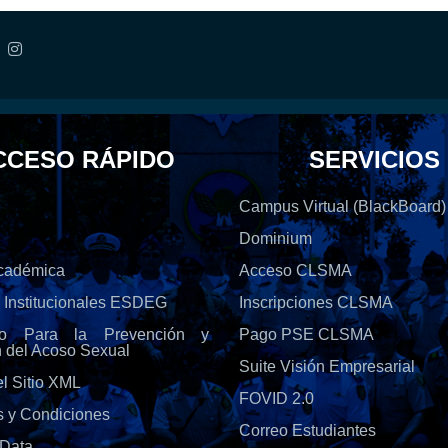
CCESO RÁPIDO
SERVICIOS
Campus Virtual (BlackBoard)
Dominium
Académica
Acceso CLSMA
s Institucionales ESDEG
Inscripciones CLSMA
olo Para la Prevención y
Pago PSE CLSMA
n del Acoso Sexual
Suite Visión Empresarial
l Sitio XML
FOVID 2.0
s y Condiciones
Correo Estudiantes
Data