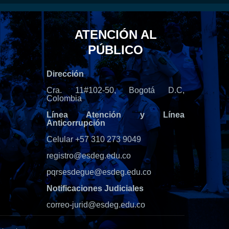
ATENCIÓN AL
PÚBLICO
Dirección
Cra. 11#102-50, Bogotá D.C,
Colombia
Línea Atención y Línea
Anticorrupción
Celular +57 310 273 9049
registro@esdeg.edu.co
pqrsesdegue@esdeg.edu.co
Notificaciones Judiciales
correo-jurid@esdeg.edu.co