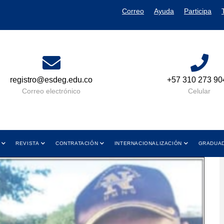
Correo
Ayuda
Participa
o
+57 310 273 9049
Lun a
y d
Celular
REVISTA
CONTRATACIÓN
INTERNACIONALIZACIÓN
GRADUA