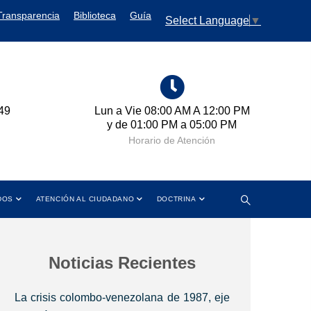
Transparencia
Biblioteca
Guía
Select Language
▼
 Vie 08:00 AM A 12:00 PM
Cra 11 No. 102-50 Bogotá D
e 01:00 PM a 05:00 PM
Colombia
Horario de Atención
Dirección
DOS
ATENCIÓN AL CIUDADANO
DOCTRINA
Noticias Recientes
La crisis colombo-venezolana de 1987, eje