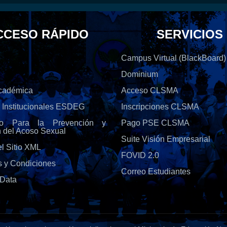
CCESO RÁPIDO
SERVICIOS
Campus Virtual (BlackBoard)
Dominium
Académica
Acceso CLSMA
s Institucionales ESDEG
Inscripciones CLSMA
olo Para la Prevención y
Pago PSE CLSMA
n del Acoso Sexual
Suite Visión Empresarial
l Sitio XML
FOVID 2.0
s y Condiciones
Correo Estudiantes
Data