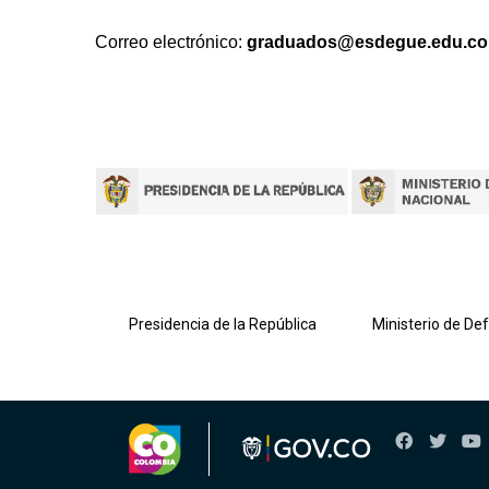
Correo electrónico:
graduados@esdegue.edu.co
lombiana
Presidencia de la República
Ministerio de De