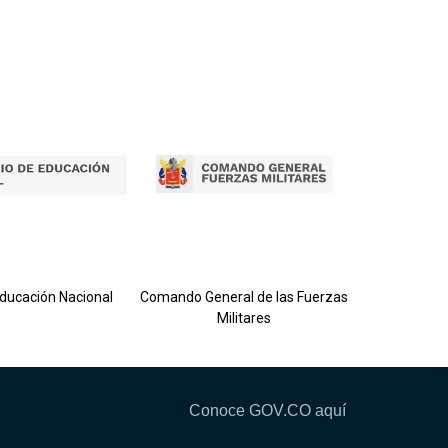
Ejército 
Educación Nacional
Comando General de las Fuerzas
Militares
Conoce GOV.CO aquí